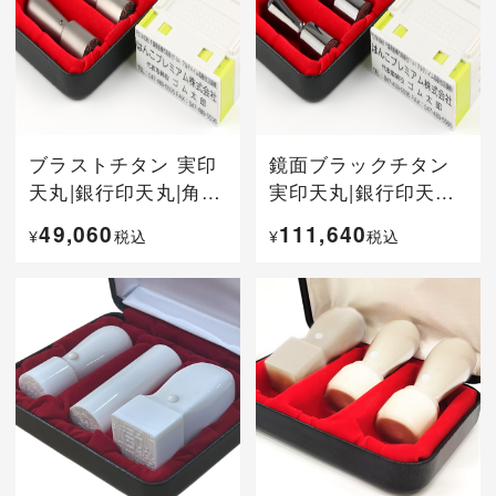
ブラストチタン 実印
鏡面ブラックチタン
天丸|銀行印天丸|角
実印天丸|銀行印天丸|
印|プッシュオフ4段セ
角印|プッシュオフ4段
49,060
111,640
¥
税込
¥
税込
ット