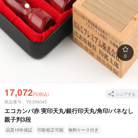
0
17,072
シェアする
円(税込)
商品番号：YK356043
エコカンバ赤 実印天丸/銀行印天丸/角印/バネなし
親子判3段
品質10年保証
印影校正可能
無料ケース付き