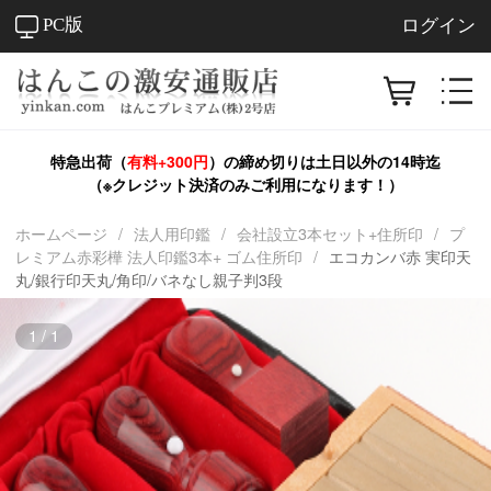
PC版
ログイン
特急出荷（
有料+300円
）の締め切りは
土日以外
の14時迄
（※クレジット決済のみご利用になります！）
ホームページ
/
法人用印鑑
/
会社設立3本セット+住所印
/
プ
レミアム赤彩樺 法人印鑑3本+ ゴム住所印
/
エコカンバ赤 実印天
丸/銀行印天丸/角印/バネなし親子判3段
1
/
1