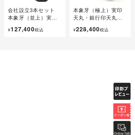
会社設立3本セット
本象牙（極上）実印
本象牙（並上）実印
天丸・銀行印天丸・
天丸・銀行印寸胴・
角印
127,400
228,400
¥
税込
¥
税込
角印