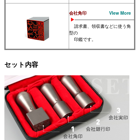
会社角印
VIew More
▶
───────────────────
請求書、領収書などに使う角
型の
印鑑
です。
セット内容