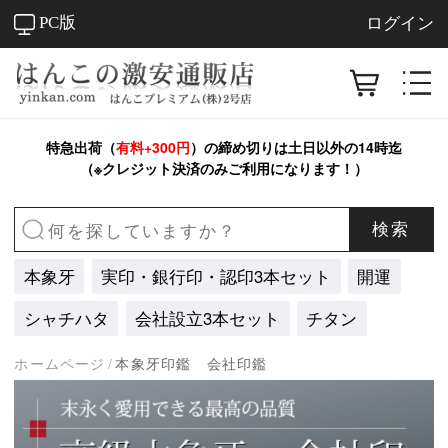
PC版
ログイン
特急出荷（
有料+300円
）の締め切りは
土日以外
の14時迄
（※クレジット決済のみご利用になります！）
検索
本象牙
実印・銀行印・認印3本セット
開運
シャチハタ
会社設立3本セット
チタン
ホームページ
/
本象牙印鑑 会社印鑑