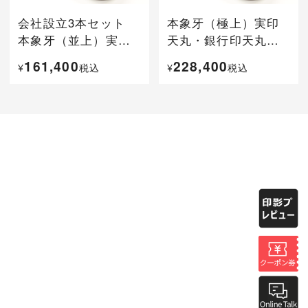
会社設立3本セット
本象牙（極上）実印
本象牙（並上）実印
天丸・銀行印天丸・
天丸・銀行印天丸・
角印
161,400
228,400
¥
税込
¥
税込
角印