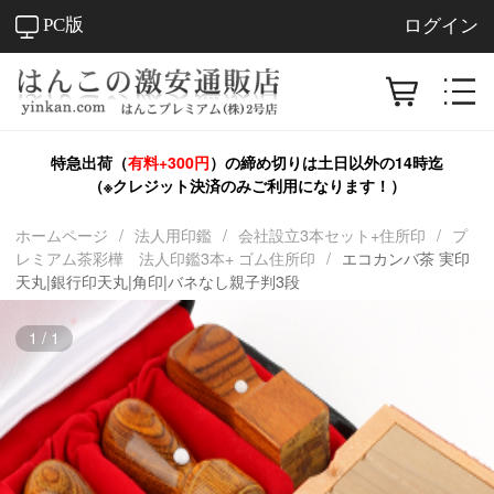
PC版
ログイン
特急出荷（
有料+300円
）の締め切りは
土日以外
の14時迄
（※クレジット決済のみご利用になります！）
ホームページ
/
法人用印鑑
/
会社設立3本セット+住所印
/
プ
レミアム茶彩樺 法人印鑑3本+ ゴム住所印
/
エコカンバ茶 実印
天丸|銀行印天丸|角印|バネなし親子判3段
1
/
1