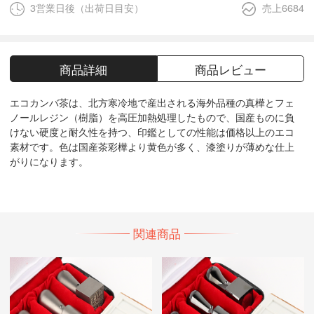
3営業日後（出荷日目安）
売上6684
商品詳細
商品レビュー
エコカンバ茶は、北方寒冷地で産出される海外品種の真樺とフェ
ノールレジン（樹脂）を高圧加熱処理したもので、国産ものに負
けない硬度と耐久性を持つ、印鑑としての性能は価格以上のエコ
素材です。色は国産茶彩樺より黄色が多く、漆塗りが薄めな仕上
がりになります。
関連商品