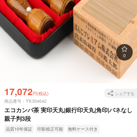
0
17,072
シェアする
円(税込)
商品番号：YK354642
エコカンバ茶 実印天丸|銀行印天丸|角印|バネなし
親子判3段
品質10年保証
印影校正可能
無料ケース付き