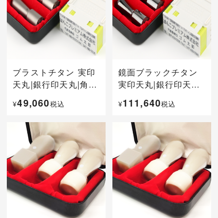
ブラストチタン 実印
鏡面ブラックチタン
天丸|銀行印天丸|角
実印天丸|銀行印天丸|
印|プッシュオフ4段セ
角印|プッシュオフ4段
49,060
111,640
¥
税込
¥
税込
ット