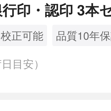
銀行印・認印 3本
影校正可能
品質10年
荷日目安）