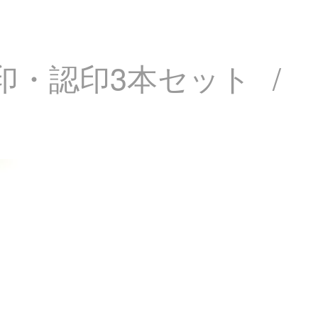
印・認印3本セット
/