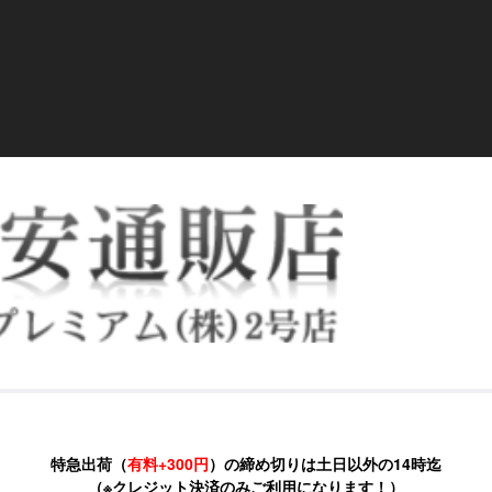
特急出荷（
有料+300円
）の締め切りは
土日以外
の14時迄
（※クレジット決済のみご利用になります！）