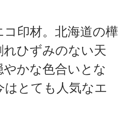
エコ印材。北海道の樺
割れひずみのない天
穏やかな色合いとな
今はとても人気なエ