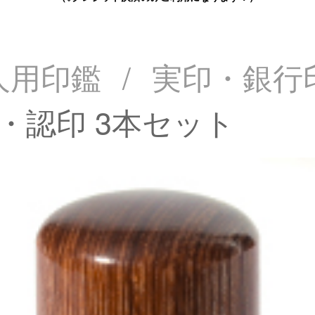
人用印鑑
/
実印・銀行
・認印 3本セット