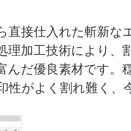
ら直接仕入れた斬新な
処理加工技術により、
富んだ優良素材です。
印性がよく割れ難く、
。