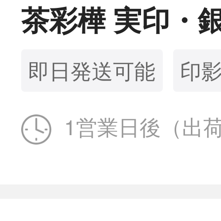
茶彩樺 実印・
即日発送可能
印
1営業日後（出