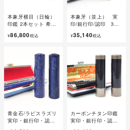
本象牙横目（日輪）
本象牙（並上） 実
印鑑 2本セット 希少
印/銀行印/認印 3本
印鑑
セット
86,800
35,140
¥
税込
¥
税込
青金石/ラピスラズリ
カーボンチタン印鑑
実印・銀行印・認印
実印・銀行印・認印
３本セット
3本セット