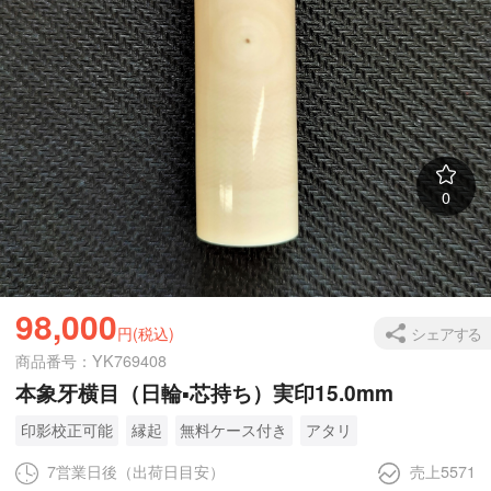
0
98,000
シェアする
円(税込)
商品番号：YK769408
本象牙横目（日輪▪芯持ち）実印15.0mm
印影校正可能
縁起
無料ケース付き
アタリ
7営業日後（出荷日目安）
売上5571