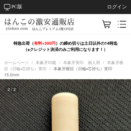
PC版
ログイン
特急出荷（
有料+300円
）の締め切りは
土日以外
の14時迄
（※クレジット決済のみご利用になります！）
ホームページ
/
本象牙印鑑
/
本象牙実印 個人用
/
本象牙横
目（日輪▪芯持ち）実印
/
本象牙横目（日輪▪芯持ち）実印
15.0mm
1
/
2